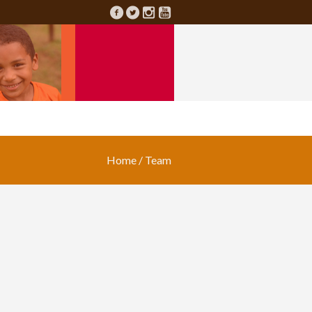
Home
/
Team