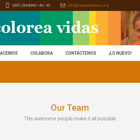
(507) 254-8343 / 44 / 45
info@ciudaddelnino.org
HACEMOS
COLABORA
CONTÁCTENOS
¡LO NUEVO!
Our Team
This awesome people make it all possible