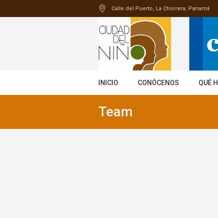
Calle del Puerto
, La Chorrera,
Panamá
INICIO
CONÓCENOS
QUÉ 
Team