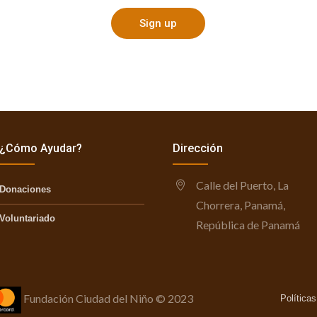
Sign up
¿Cómo Ayudar?
Dirección
Calle del Puerto, La
Donaciones
Chorrera, Panamá,
Voluntariado
República de Panamá
Fundación Ciudad del Niño © 2023
Política