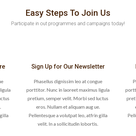
Easy Steps To Join Us
Participate in out programmes and campaigns today!
re
Sign Up for Our Newsletter
ue
Phasellus dignissim leo at congue
P
ligula
porttitor. Nunc in laoreet maximus ligula
portt
uctus
pretium, semper velit. Morbi sed luctus
pret
.
eros. Nullam et aliquam aug ue.
gilla
Pellentesque a volutpat leo, atfrin gilla
Pell
velit. In a sollicitudin lobortis.