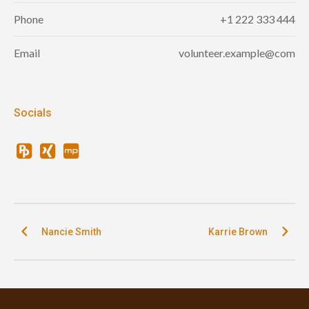
Phone
+1 222 333 444
Email
volunteer.example@com
Socials
Nancie Smith
Karrie Brown