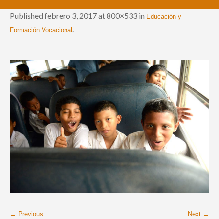
Published
febrero 3, 2017
at 800×533 in
Educación y
.
Formación Vocacional
← Previous
Next →