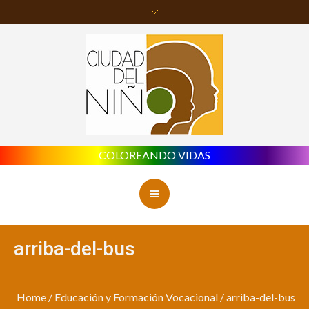
COLOREANDO VIDAS
arriba-del-bus
Home
/
Educación y Formación Vocacional
/
arriba-del-bus