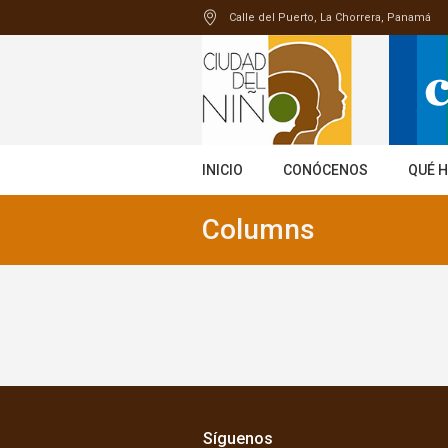
Calle del Puerto
, La Chorrera,
Panamá
INICIO
CONÓCENOS
QUÉ 
Columns
Síguenos