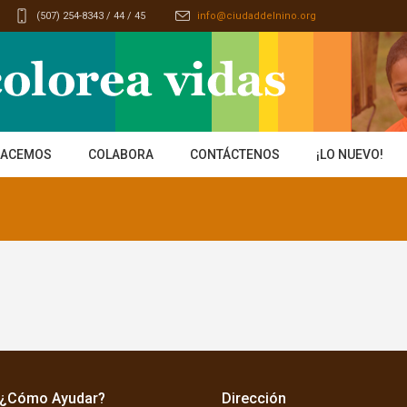
(507) 254-8343 / 44 / 45
info@ciudaddelnino.org
HACEMOS
COLABORA
CONTÁCTENOS
¡LO NUEVO!
¿Cómo Ayudar?
Dirección