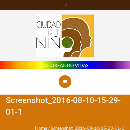
COLOREANDO VIDAS
Screenshot_2016-08-10-15-29-
01-1
Home
/
Screenshot_2016-08-10-15-29-01-1