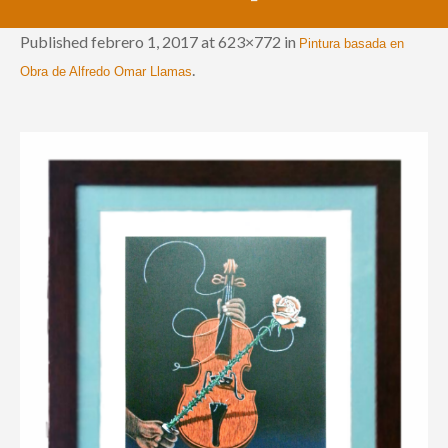
Published
febrero 1, 2017
at 623×772 in
Pintura basada en
.
Obra de Alfredo Omar Llamas